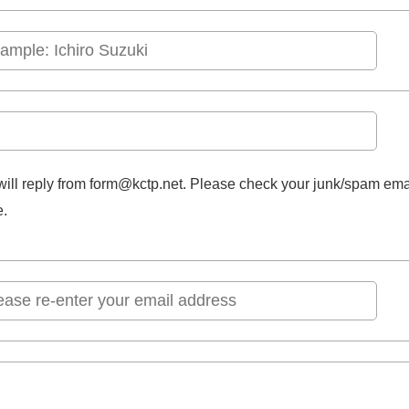
ill reply from form@kctp.net. Please check your junk/spam emai
e.