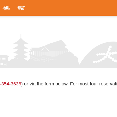
地點
預訂
-354-3636
) or via the form below. For most tour reserva