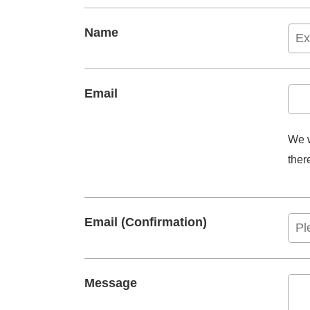
Name
Email
We w
ther
Email (Confirmation)
Message