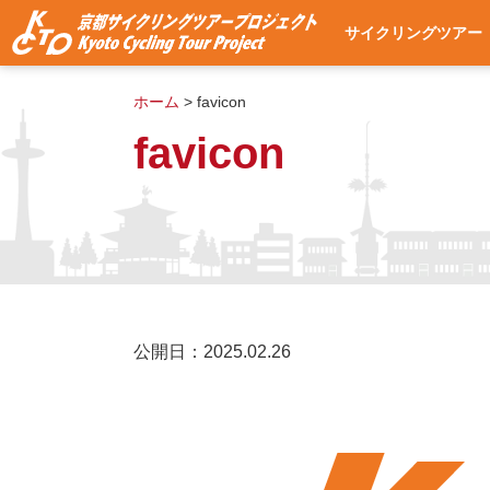
サイクリングツアー
サイクリングツアー
集合・出発場所への
使用自転車
ツアー予約
よくある質問
ツアー予約状況
ホーム
>
favicon
favicon
公開日：2025.02.26