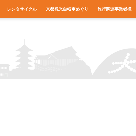
レンタサイクル
京都観光自転車めぐり
旅行関連事業者様
一覧
アクセス
車種と料金
各サイクルターミナルへのアクセス
レンタサイクル予約
お役立ち情報
よくある質問
旅行会社様へ
宿泊施設様へ
旅行関連業者様向け