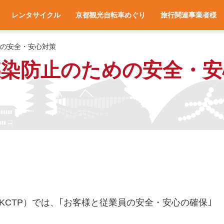
レンタサイクル
京都観光自転車めぐり
旅行関連事業者様
一覧
アクセス
車種と料金
各サイクルターミナルへのアクセス
レンタサイクル予約
お役立ち情報
よくある質問
旅行会社様へ
宿泊施設様へ
旅行関連業者様向け
の安全・安心対策
染防止のための安全・安
CTP）では、｢お客様と従業員の安全・安心の確保｣