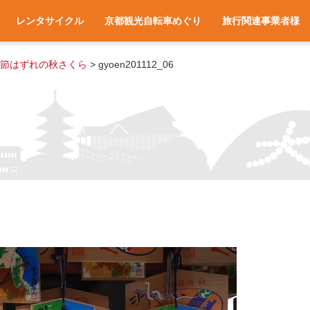
レンタサイクル
京都観光自転車めぐり
旅行関連事業者様
一覧
アクセス
車種と料金
各サイクルターミナルへのアクセス
レンタサイクル予約
お役立ち情報
よくある質問
旅行会社様へ
宿泊施設様へ
旅行関連業者様向け
節はずれの秋さくら
>
gyoen201112_06