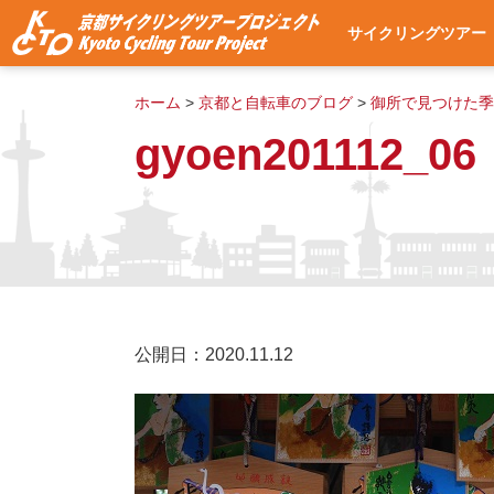
サイクリングツアー
サイクリングツアー
集合・出発場所への
使用自転車
ツアー予約
よくある質問
ツアー予約状況
ホーム
>
京都と自転車のブログ
>
御所で見つけた季
gyoen201112_06
公開日：2020.11.12