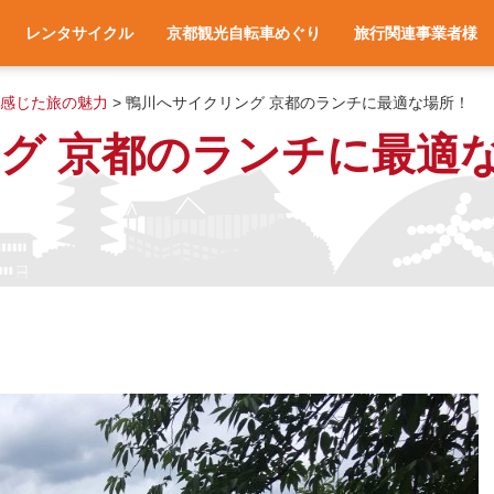
レンタサイクル
京都観光自転車めぐり
旅行関連事業者様
一覧
アクセス
車種と料金
各サイクルターミナルへのアクセス
レンタサイクル予約
お役立ち情報
よくある質問
旅行会社様へ
宿泊施設様へ
旅行関連業者様向け
感じた旅の魅力
>
鴨川へサイクリング 京都のランチに最適な場所！
グ 京都のランチに最適