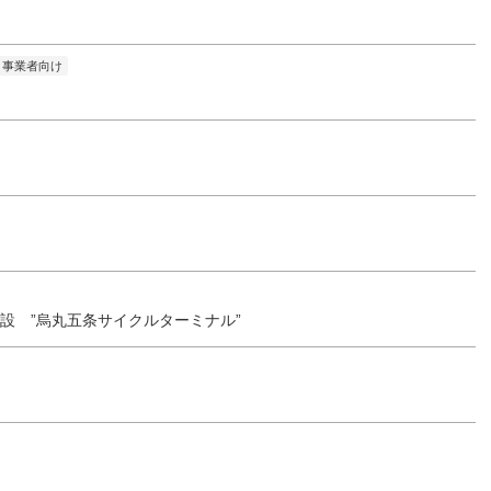
事業者向け
GOJO様併設 ”烏丸五条サイクルターミナル”