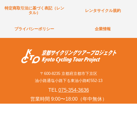
特定商取引法に基づく表記（レン
レンタサイクル規約
タル）
プライバシーポリシー
企業情報
〒600-8235 京都府京都市下京区
油小路通塩小路下る東油小路町552-13
TEL
075-354-3636
営業時間 9:00〜18:00（年中無休）
お問い合わせフォーム(旅行関連業者様含む)
© Kyoto Cycling Tour Project Since 2001.
このサイトはreCAPTCHAによって保護されており、
Googleの
プライバシーポリシー
と
利用規約
が適用されます。