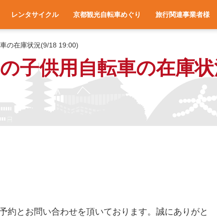
レンタサイクル
京都観光自転車めぐり
旅行関連事業者様
一覧
アクセス
車種と料金
各サイクルターミナルへのアクセス
レンタサイクル予約
お役立ち情報
よくある質問
旅行会社様へ
宿泊施設様へ
旅行関連業者様向け
庫状況(9/18 19:00)
供用自転車の在庫状況(9/1
予約とお問い合わせを頂いております。誠にありがと