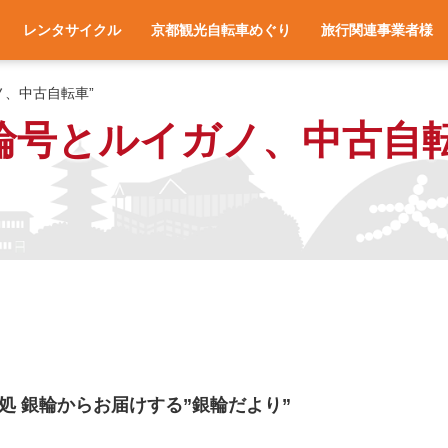
レンタサイクル
京都観光自転車めぐり
旅行関連事業者様
一覧
アクセス
車種と料金
各サイクルターミナルへのアクセス
レンタサイクル予約
お役立ち情報
よくある質問
旅行会社様へ
宿泊施設様へ
旅行関連業者様向け
ノ、中古自転車”
輪号とルイガノ、中古自転
 銀輪からお届けする”銀輪だより”