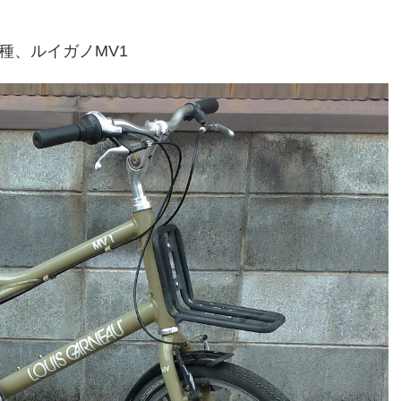
種、ルイガノMV1