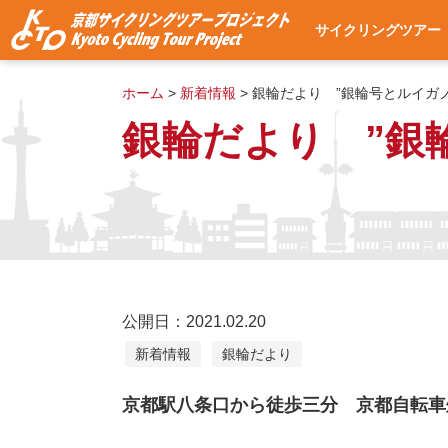
サイクリングツアー
サイクリングツアー
集合・出発場所への
使用自転車
ツアー予約
よくある質問
ツアー予約状況
ホーム
>
新着情報
>
銀輪だより ”銀輪号とルイガ
銀輪だより ”銀
公開日：2021.02.20
新着情報
銀輪だより
京都駅八条口から徒歩三分 京都自転車処