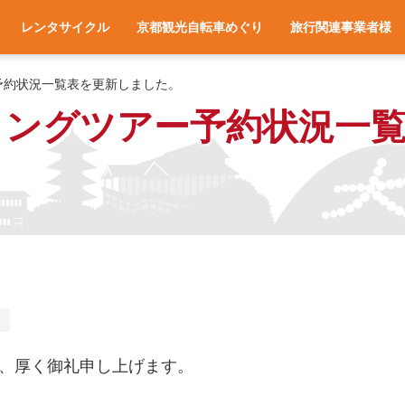
レンタサイクル
京都観光自転車めぐり
旅行関連事業者様
一覧
アクセス
車種と料金
各サイクルターミナルへのアクセス
レンタサイクル予約
お役立ち情報
よくある質問
旅行会社様へ
宿泊施設様へ
旅行関連業者様向け
ー予約状況一覧表を更新しました。
クリングツアー予約状況一
け
、厚く御礼申し上げます。