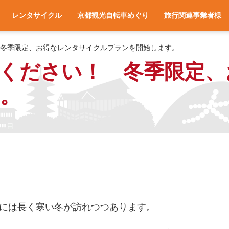
レンタサイクル
京都観光自転車めぐり
旅行関連事業者様
一覧
アクセス
車種と料金
各サイクルターミナルへのアクセス
レンタサイクル予約
お役立ち情報
よくある質問
旅行会社様へ
宿泊施設様へ
旅行関連業者様向け
冬季限定、お得なレンタサイクルプランを開始します。
ください！ 冬季限定、
。
には長く寒い冬が訪れつつあります。