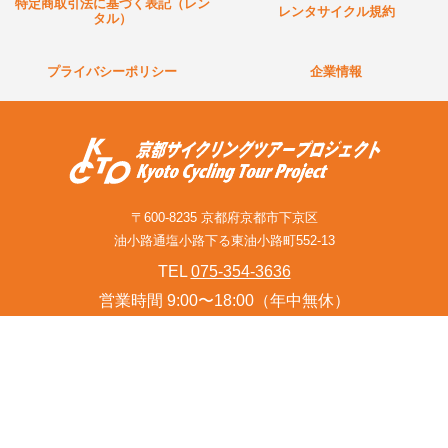
特定商取引法に基づく表記（レン
レンタサイクル規約
タル）
プライバシーポリシー
企業情報
〒600-8235 京都府京都市下京区
油小路通塩小路下る東油小路町552-13
TEL
075-354-3636
営業時間 9:00〜18:00（年中無休）
お問い合わせフォーム(旅行関連業者様含む)
© Kyoto Cycling Tour Project Since 2001.
このサイトはreCAPTCHAによって保護されており、
Googleの
プライバシーポリシー
と
利用規約
が適用されます。