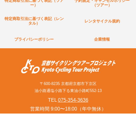
特定商取引法に基づく表記（ツア
予約規定・キャンセルポリシー
ー）
（ツアー）
特定商取引法に基づく表記（レン
レンタサイクル規約
タル）
プライバシーポリシー
企業情報
〒600-8235 京都府京都市下京区
油小路通塩小路下る東油小路町552-13
TEL
075-354-3636
営業時間 9:00〜18:00（年中無休）
お問い合わせフォーム(旅行関連業者様含む)
© Kyoto Cycling Tour Project Since 2001.