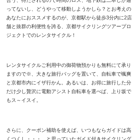
合う、待たされるので時間のロス、地下鉄は二本しか通
ってないし、どうやって移動しようかしら？とお考えの
あなたにおススメするのが、京都駅から徒歩
3
分内に
2
店
舗と抜群の利便性を誇る、京都サイクリングツアープロ
ジェクトでのレンタサイクル！
レンタサイクルご利用中の御荷物預かりも無料にて承り
ますので※、大きな旅行バッグを置いて、自転車で颯爽
と京都市内にイザ行かん。あるいは、お得に旅行した分
だけ少し贅沢に電動アシスト自転車を選べば、上り坂で
もス～イスイ。
さらに、クーポン補助を使えば、いつもならガイドは高
くつくし・・・、と思っていたガイド付きサイクリング