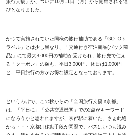
旅行支援」が、ついに
10
月
11
日（月）から開始される運
びとなりました。
かつて実施されていた同様の旅行補助である「
GOTO
ト
ラベル」とは少し異なり、「交通付き宿泊商品
(
パック商
品
)
」にて最大
8,000円
の補助が受けられ、旅行先で使え
る「クーポン」の額も、平日
3,000円
、休日は
1,000円
と、平日旅行の方がお得な設定となっております。
というわけで、この秋からの「全国旅行支援
in
京都」
は、「平日に」「公共交通機関」での
2
点がキーワード
になろうかと思われますが、京都駅に着いた、さぁ此処
から・・・京都は移動手段が問題で、バスはいつも混み