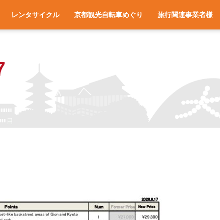
レンタサイクル
京都観光自転車めぐり
旅行関連事業者様
一覧
アクセス
車種と料金
各サイクルターミナルへのアクセス
レンタサイクル予約
お役立ち情報
よくある質問
旅行会社様へ
宿泊施設様へ
旅行関連業者様向け
7