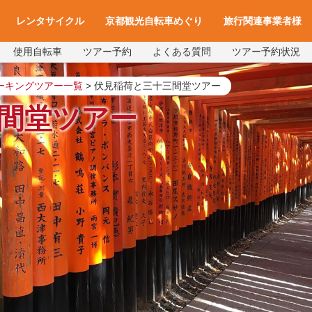
レンタサイクル
京都観光自転車めぐり
旅行関連事業者様
使用自転車
ツアー予約
よくある質問
ツアー予約状況
一覧
アクセス
車種と料金
各サイクルターミナルへのアクセス
レンタサイクル予約
お役立ち情報
よくある質問
旅行会社様へ
宿泊施設様へ
旅行関連業者様向け
ーキングツアー一覧
>
伏見稲荷と三十三間堂ツアー
間堂ツアー