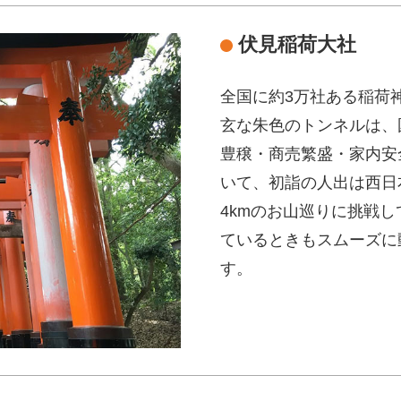
伏見稲荷大社
全国に約3万社ある稲荷
玄な朱色のトンネルは、
豊穣・商売繁盛・家内安
いて、初詣の人出は西日
4kmのお山巡りに挑戦
ているときもスムーズに
す。