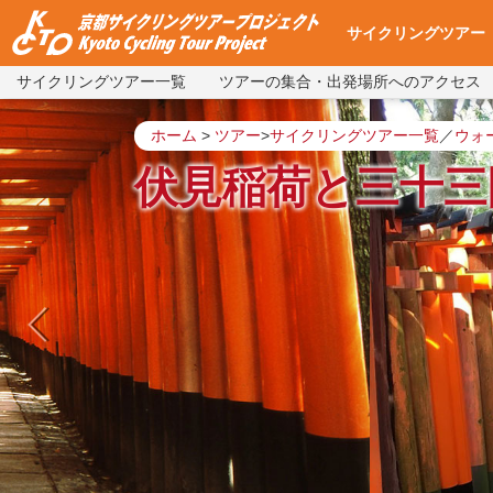
サイクリングツアー
サイクリングツアー一覧
ツアーの集合・出発場所へのアクセス
サイクリングツアー
集合・出発場所への
使用自転車
ツアー予約
よくある質問
ツアー予約状況
ホーム
>
ツアー
>
サイクリングツアー一覧
／
ウォ
伏見稲荷と三十三