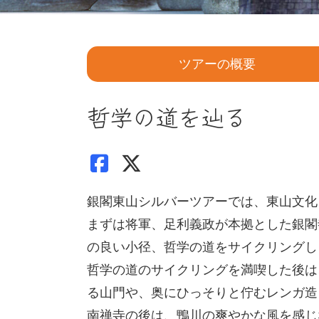
ツアーの概要
哲学の道を辿る
銀閣東山シルバーツアーでは、東山文化
まずは将軍、足利義政が本拠とした銀閣
の良い小径、哲学の道をサイクリングし
哲学の道のサイクリングを満喫した後は
る山門や、奥にひっそりと佇むレンガ造
南禅寺の後は、鴨川の爽やかな風を感じ