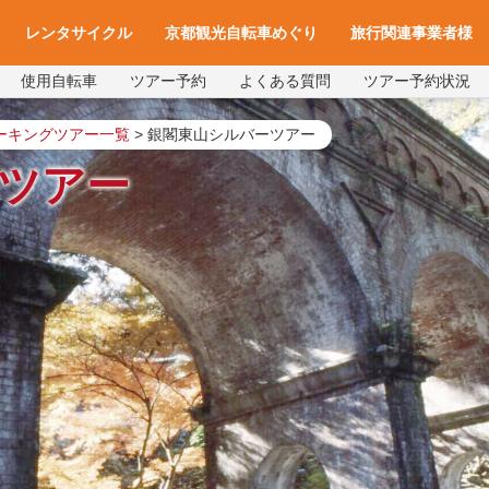
レンタサイクル
京都観光自転車めぐり
旅行関連事業者様
使用自転車
ツアー予約
よくある質問
ツアー予約状況
一覧
アクセス
車種と料金
各サイクルターミナルへのアクセス
レンタサイクル予約
お役立ち情報
よくある質問
旅行会社様へ
宿泊施設様へ
旅行関連業者様向け
ーキングツアー一覧
>
銀閣東山シルバーツアー
ツアー