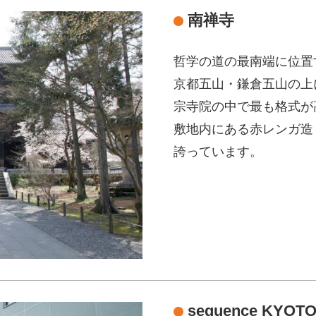
南禅寺
哲学の道の最南端に位置
京都五山・鎌倉五山の上
宗寺院の中で最も格式が
敷地内にある赤レンガ造
誇っています。
sequence KYOT