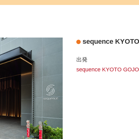
sequence KYOT
出発
sequence KYOTO G