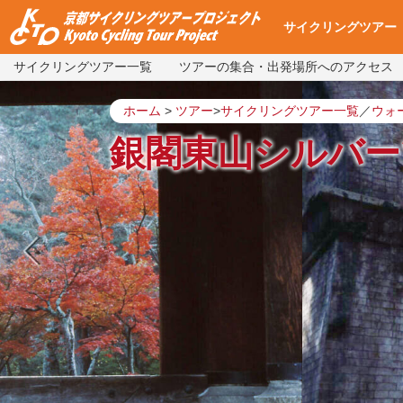
サイクリングツアー
サイクリングツアー一覧
ツアーの集合・出発場所へのアクセス
サイクリングツアー
集合・出発場所への
使用自転車
ツアー予約
よくある質問
ツアー予約状況
ホーム
>
ツアー
>
サイクリングツアー一覧
／
ウォ
銀閣東山シルバー