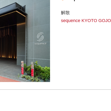
解散
sequence KYOTO G