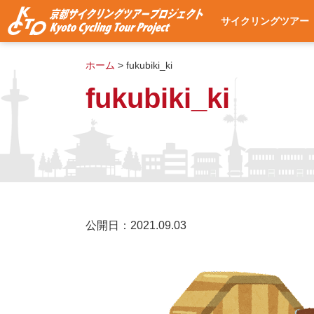
サイクリングツアー
サイクリングツアー
集合・出発場所への
使用自転車
ツアー予約
よくある質問
ツアー予約状況
ホーム
>
fukubiki_ki
fukubiki_ki
公開日：2021.09.03