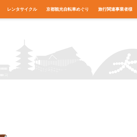
レンタサイクル
京都観光自転車めぐり
旅行関連事業者様
一覧
アクセス
車種と料金
各サイクルターミナルへのアクセス
レンタサイクル予約
お役立ち情報
よくある質問
旅行会社様へ
宿泊施設様へ
旅行関連業者様向け