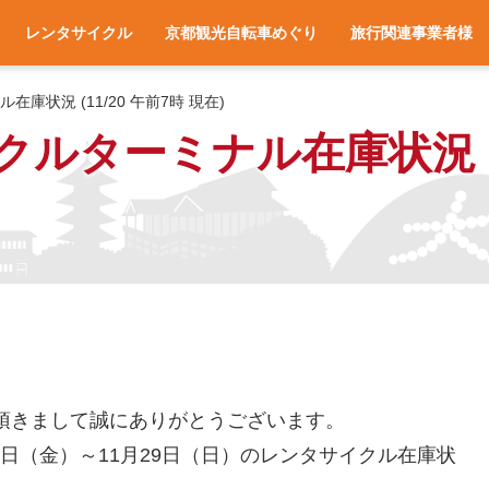
レンタサイクル
京都観光自転車めぐり
旅行関連事業者様
一覧
アクセス
車種と料金
各サイクルターミナルへのアクセス
レンタサイクル予約
お役立ち情報
よくある質問
旅行会社様へ
宿泊施設様へ
旅行関連業者様向け
ル在庫状況 (11/20 午前7時 現在)
サイクルターミナル在庫状況 (
用頂きまして誠にありがと
うございます。
20日（金）～11月29日（日）のレンタサイクル在庫状