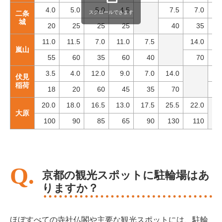
4.0
5.0
5.0
4.5
7.5
7.0
17
スクロールできます
二条
城
20
25
25
25
40
35
11.0
11.5
7.0
11.0
7.5
14.0
25
嵐山
55
60
35
60
40
70
1
3.5
4.0
12.0
9.0
7.0
14.0
22
伏見
稲荷
18
20
60
45
35
70
1
20.0
18.0
16.5
13.0
17.5
25.5
22.0
大原
100
90
85
65
90
130
110
京都の観光スポットに駐輪場はあ
りますか？
ほぼすべての寺社仏閣や主要な観光スポットには、駐輪