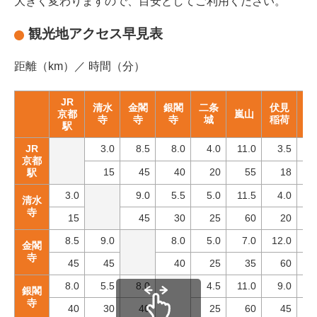
大きく変わりますので、目安としてご利用ください。
観光地アクセス早見表
距離（km）／ 時間（分）
JR
清水
金閣
銀閣
二条
伏見
京都
嵐山
大
寺
寺
寺
城
稲荷
駅
JR
3.0
8.5
8.0
4.0
11.0
3.5
20
京都
15
45
40
20
55
18
1
駅
3.0
9.0
5.5
5.0
11.5
4.0
18
清水
寺
15
45
30
25
60
20
8.5
9.0
8.0
5.0
7.0
12.0
16
金閣
寺
45
45
40
25
35
60
8.0
5.5
8.0
4.5
11.0
9.0
13
銀閣
寺
40
30
40
25
60
45