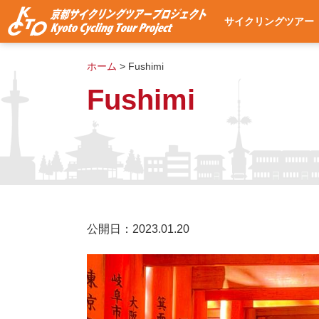
サイクリングツアー
サイクリングツアー
集合・出発場所への
使用自転車
ツアー予約
よくある質問
ツアー予約状況
ホーム
>
Fushimi
Fushimi
公開日：2023.01.20