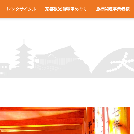
レンタサイクル
京都観光自転車めぐり
旅行関連事業者様
一覧
アクセス
車種と料金
各サイクルターミナルへのアクセス
レンタサイクル予約
お役立ち情報
よくある質問
旅行会社様へ
宿泊施設様へ
旅行関連業者様向け